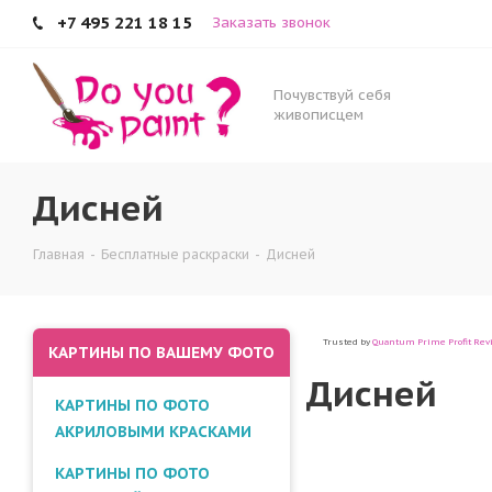
+7 495 221 18 15
Заказать звонок
Дисней
Почувствуй себя
живописцем
Дисней
Главная
-
Бесплатные раскраски
-
Дисней
Trusted by
Quantum Prime Profit Rev
КАРТИНЫ ПО ВАШЕМУ ФОТО
Дисней
КАРТИНЫ ПО ФОТО
АКРИЛОВЫМИ КРАСКАМИ
КАРТИНЫ ПО ФОТО