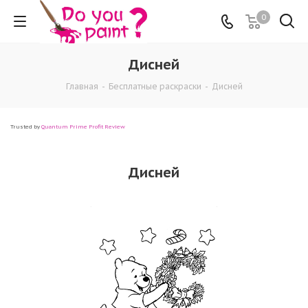
0
Дисней
Главная
-
Бесплатные раскраски
-
Дисней
Trusted by
Quantum Prime Profit Review
Дисней