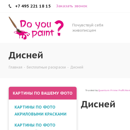
+7 495 221 18 15
Заказать звонок
Дисней
Почувствуй себя
живописцем
Дисней
Главная
-
Бесплатные раскраски
-
Дисней
Trusted by
Quantum Prime Profit Rev
КАРТИНЫ ПО ВАШЕМУ ФОТО
Дисней
КАРТИНЫ ПО ФОТО
АКРИЛОВЫМИ КРАСКАМИ
КАРТИНЫ ПО ФОТО