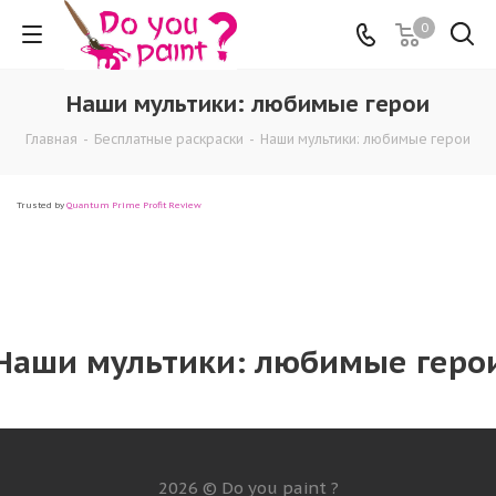
0
Наши мультики: любимые герои
Главная
-
Бесплатные раскраски
-
Наши мультики: любимые герои
Trusted by
Quantum Prime Profit Review
Наши мультики: любимые геро
2026 © Do you paint ?