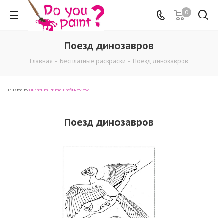
0
Поезд динозавров
Главная
-
Бесплатные раскраски
-
Поезд динозавров
Trusted by
Quantum Prime Profit Review
Поезд динозавров