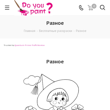
0
Разное
Главная
-
Бесплатные раскраски
-
Разное
Trusted by
Quantum Prime Profit Review
Разное