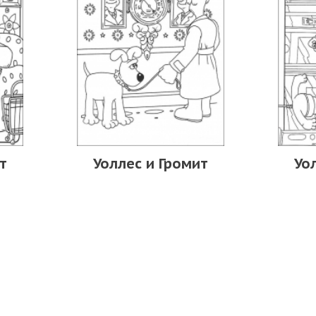
т
Уоллес и Громит
Уо