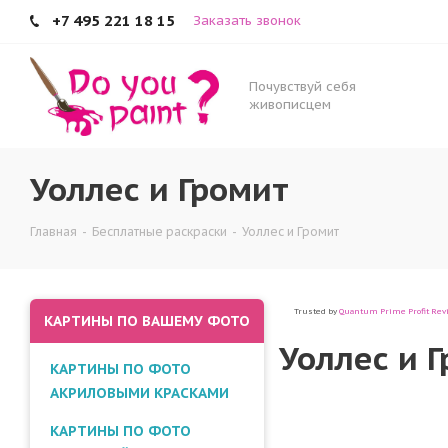
+7 495 221 18 15
Заказать звонок
Уоллес и Громит
Почувствуй себя
живописцем
Уоллес и Громит
Главная
-
Бесплатные раскраски
-
Уоллес и Громит
Trusted by
Quantum Prime Profit Rev
КАРТИНЫ ПО ВАШЕМУ ФОТО
Уоллес и 
КАРТИНЫ ПО ФОТО
АКРИЛОВЫМИ КРАСКАМИ
КАРТИНЫ ПО ФОТО