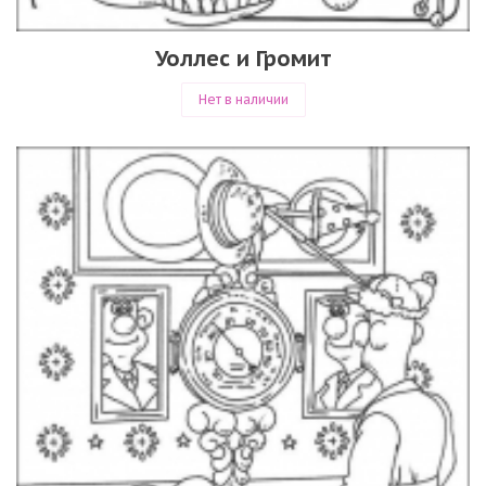
Уоллес и Громит
Нет в наличии