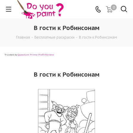
0
В гости к Робинсонам
Главная
-
Бесплатные раскраски
-
В гости к Робинсонам
Trusted by
Quantum Prime Profit Review
В гости к Робинсонам