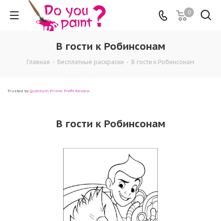
0
В гости к Робинсонам
Главная
-
Бесплатные раскраски
-
В гости к Робинсонам
Trusted by
Quantum Prime Profit Review
В гости к Робинсонам