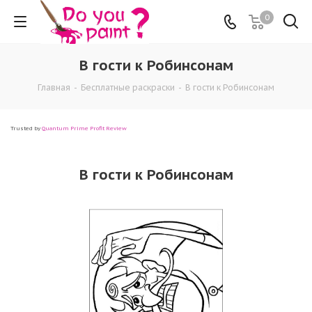
0
В гости к Робинсонам
Главная
-
Бесплатные раскраски
-
В гости к Робинсонам
Trusted by
Quantum Prime Profit Review
В гости к Робинсонам