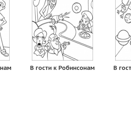
онам
В гости к Робинсонам
В гос