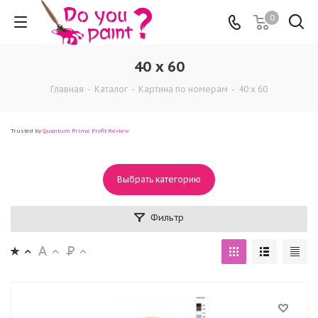
0
40 x 60
Главная
-
Каталог
-
Картина по номерам
-
40 x 60
Trusted by
Quantum Prime Profit Review
Выбрать категорию
Фильтр