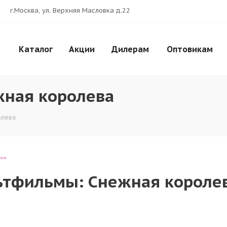
г.Москва, ул. Верхняя Масловка д.22
я королева
Каталог
Акции
Дилерам
Оптовикам
ная королева
олева
iew
ьтфильмы: Снежная короле