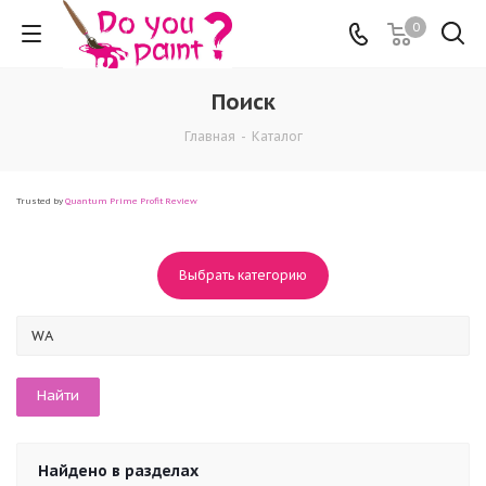
0
Поиск
Главная
-
Каталог
Trusted by
Quantum Prime Profit Review
Выбрать категорию
Найдено в разделах