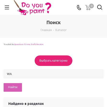
0
Поиск
Главная
-
Каталог
Trusted by
Quantum Prime Profit Review
Выбрать категорию
Найдено в разделах