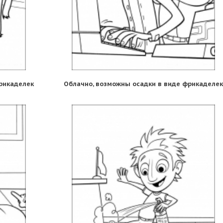
рикаделек
Облачно, возможны осадки в виде фрикаделек