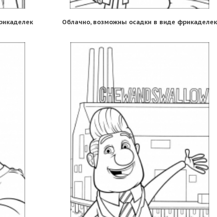
рикаделек
Облачно, возможны осадки в виде фрикаделек