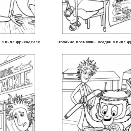
 в виде фрикаделек
Облачно, возможны осадки в виде ф