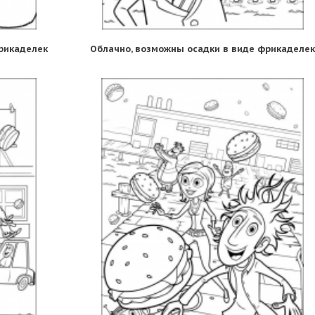
рикаделек
Облачно, возможны осадки в виде фрикаделек