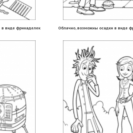
 в виде фрикаделек
Облачно, возможны осадки в виде ф