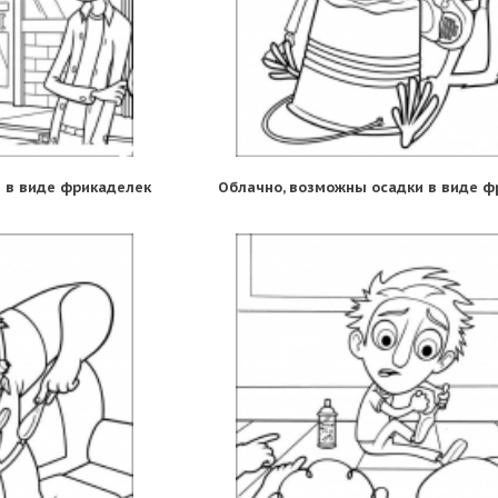
 в виде фрикаделек
Облачно, возможны осадки в виде ф