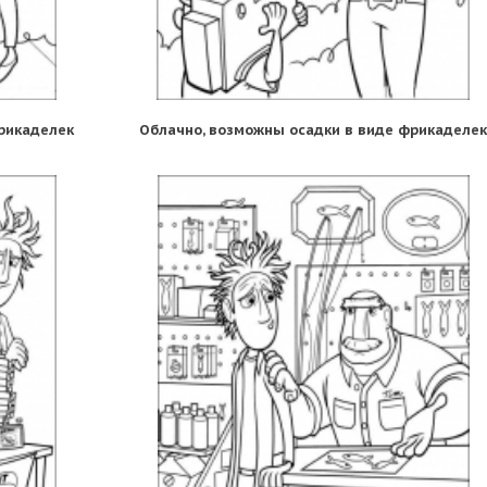
рикаделек
Облачно, возможны осадки в виде фрикаделек