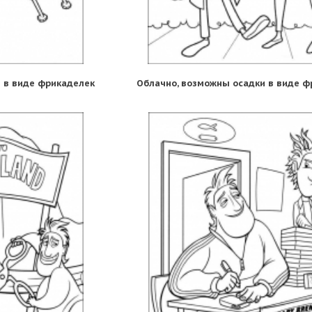
 в виде фрикаделек
Облачно, возможны осадки в виде ф