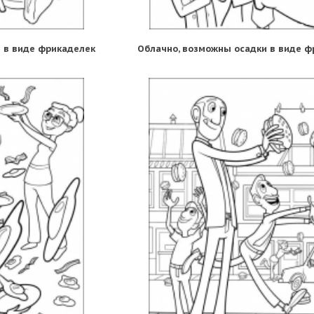
 в виде фрикаделек
Облачно, возможны осадки в виде ф