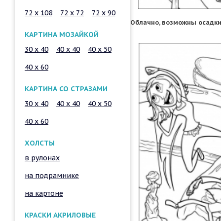
72 x 108
72 x 72
72 x 90
Облачно, возможны осадки
КАРТИНА МОЗАЙКОЙ
30 x 40
40 x 40
40 x 50
40 x 60
КАРТИНА СО СТРАЗАМИ
30 x 40
40 x 40
40 x 50
40 x 60
ХОЛСТЫ
в рулонах
на подрамнике
на картоне
КРАСКИ АКРИЛОВЫЕ