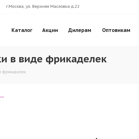
г.Москва, ул. Верхняя Масловка д.22
Каталог
Акции
Дилерам
Оптовикам
и в виде фрикаделек
де фрикаделек
iew