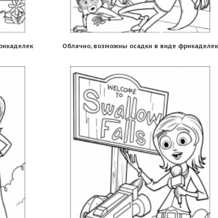
рикаделек
Облачно, возможны осадки в виде фрикаделек