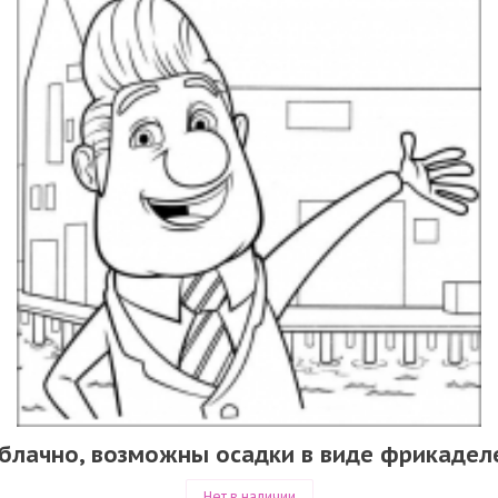
блачно, возможны осадки в виде фрикадел
Нет в наличии